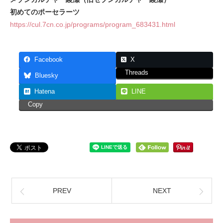
初めてのポーセラーツ
https://cul.7cn.co.jp/programs/program_683431.html
Facebook
X
Threads
Bluesky
Hatena
LINE
Copy
PREV
NEXT