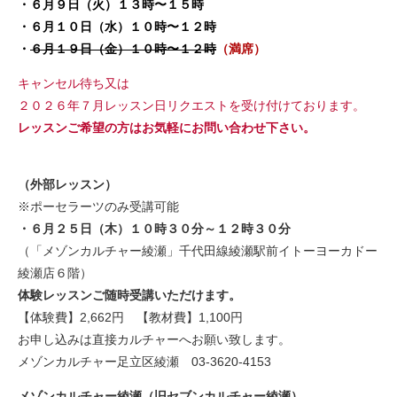
・６月９日（火）１３時〜１５時
・６月１０日（水）１０時〜１２時
・
６月１９日（金）１０時〜１２時
（満席）
キャンセル待ち又は
２０２６年７月レッスン日リクエストを受け付けております。
レッスンご希望の方はお気軽にお問い合わせ下さい。
（外部レッスン）
※ポーセラーツのみ受講可能
・６月２５日（木）１０時３０分～１２時３０分
（「メゾンカルチャー綾瀬」千代田線綾瀬駅前イトーヨーカドー
綾瀬店６階）
体験レッスンご随時受講いただけます。
【体験費】2,662円 【教材費】1,100円
お申し込みは直接カルチャーへお願い致します。
メゾンカルチャー足立区綾瀬 03-3620-4153
メゾンカルチャー綾瀬（旧セブンカルチャー綾瀬）