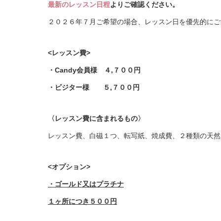
最新のレッスン日程
よりご確認ください。
２０２６年７月ご希望の場合、レッスン日を優先的にご
<レッスン費>
・Candy会員様
４,７００円
・ビジター様 ５
,７００円
〈レッスン費に含まれるもの〉
レッスン費、白磁１つ、転写紙、焼成費、２種類の天然木
<オプション>
・ゴールド又はプラチナ
１ヶ所につき５００円