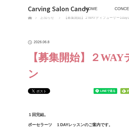
Carving Salon Candy
HOME
CONCE
ホーム
お知らせ
【募集開始】２WAYディフューザー1day
2026.06.8
【募集開始】２WAY
ン
１回完結。
ポーセラーツ １DAYレッスンのご案内です。