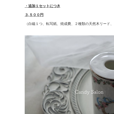
・追加１セットにつき
３,５００円
（白磁１つ、転写紙、焼成費、２種類の天然木リード、フ